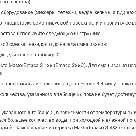
ого состава);
оборудование (миксеры, тележки, ведра, кельмы и т.д.) нах
 (подготовку ремонтируемой поверхности и пропитку ее в
состава используйте следующую инструкцию:
ухой смесью незадолго до начала смешивания;
ы, указанное в таблице 2;
вьте MasterEmaco S 488 (Emaco S88C). Для смешивания нео
;
ует продолжить смешивание еще в течение 3-4 минут, пока н
оличества, указанного в таблице 2), пока не будет достигн
 указанного в таблице 2, в зависимости от температуры о
ться большее количество воды, при холодной и влажной по
садкой. Замешивание материала MasterEmaco S 488 (Emaco 