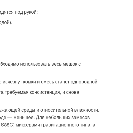
одятся под рукой;
одой).
бходимо использовать весь мешок с
е исчезнут комки и смесь станет однородной;
ута требуемая консистенция, и снова
кружающей среды и относительной влажности.
годе — меньшее. Для небольших замесов
S88C) миксерами гравитационного типа, а