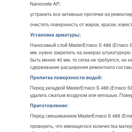
Nanocrete AP;
устранить все активные протечки на ремонтиру
очистить поверхность от жиров, краски, извест
Установка арматуры:
Наносимый слой MasterEmaco S 488 (Emaco S
мм, нужно закрепить на анкерах штукатурную 
быть менее 40 мм, то сетка не требуется, но
сдерживание расширения ремонтного состав
Пропитка поверхности водой:
Перед укладкой MasterEmaco S 488 (Emaco S
удалить сжатым воздухом или ветошью. Повер
Приготовление:
Перед смешиванием MasterEmaco S 488 (Ema
проверить, что имеющегося количества матери
3