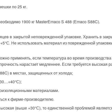
ешки по 25 кг.
еобходимо 1900 кг MasterEmaco S 488 (Emaco S88C).
сяцев в закрытой неповрежденной упаковке. Хранить в зак
 +5°С. Не использовать материал из поврежденной упаковки
ожно применять, если температура во время производства 
очность нарастает медленнее. Если требуется высокая ра
88C) в местах, защищенных от холода;
+30…+40°С);
лоизоляционными материалами.
ться к фирме-производителю.
ысокая (выше +30°С), то единственной проблемой являетс