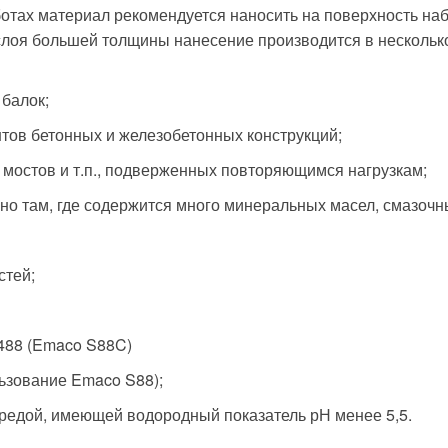
отах материал рекомендуется наносить на поверхность наб
слоя большей толщины нанесение производится в несколько
балок;
ов бетонных и железобетонных конструкций;
 мостов и т.п., подверженных повторяющимся нагрузкам;
но там, где содержится много минеральных масел, смазочн
стей;
488 (Emaco S88C)
льзование Emaco S88);
средой, имеющей водородный показатель рН менее 5,5.