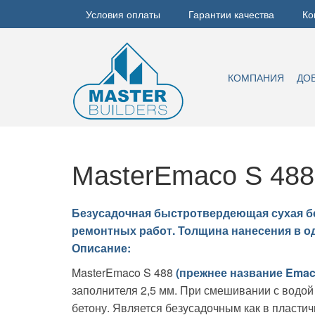
Условия оплаты
Гарантии качества
Ко
КОМПАНИЯ
ДО
MasterEmaco S 488
Безусадочная быстротвердеющая сухая бе
ремонтных работ. Толщина нанесения в оди
Описание:
MasterEmaco S 488
(прежнее название Emac
заполнителя 2,5 мм. При смешивании с водой
бетону. Является безусадочным как в пласти