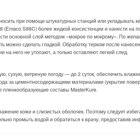
осить при помощи штукатурных станций или укладывать ке
8 (Emaco S88C) более жидкой консистенции и нанести на по
ести основной слой методом «мокрое по мокрому». По жел
сть можно сделать гладкой. Обработку терком после нанесе
ии на него не утопают, а только оставляют легкий след.
ую, сухую, ветреную погоду — до 2 суток, обеспечить влаж
хода за цементносодержащими материалами (укрытие пове
е пленкообразующие составы MasterKure.
ение кожи и слизистых оболочек. Поэтому следует избегат
льно промыть водой и обратиться к врачу, предоставив ин