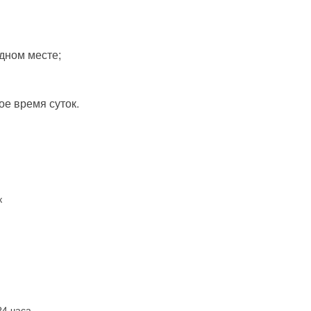
дном месте;
ое время суток.
к
24 часа