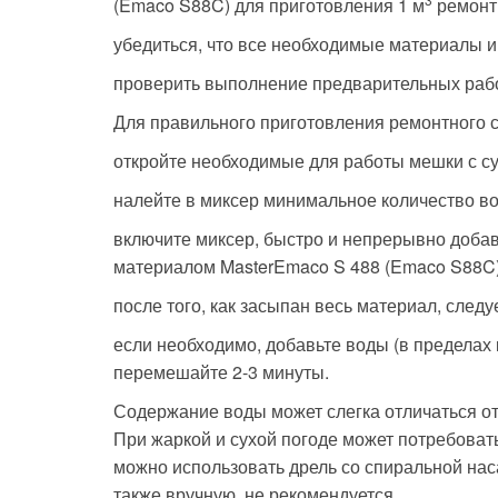
(Emaco S88C) для приготовления 1 м
ремонтн
убедиться, что все необходимые материалы и 
проверить выполнение предварительных работ
Для правильного приготовления ремонтного 
откройте необходимые для работы мешки с с
налейте в миксер минимальное количество вод
включите миксер, быстро и непрерывно доба
материалом MasterEmaco S 488 (Emaco S88C)
после того, как засыпан весь материал, след
если необходимо, добавьте воды (в пределах к
перемешайте 2-3 минуты.
Содержание воды может слегка отличаться от
При жаркой и сухой погоде может потребова
можно использовать дрель со спиральной на
также вручную, не рекомендуется.